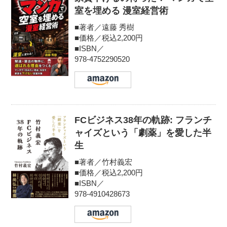
室を埋める 漫室経営術
■著者／遠藤 秀樹
■価格／税込2,200円
■ISBN／
978-4752290520
FCビジネス38年の軌跡: フランチ
ャイズという「劇薬」を愛した半
生
■著者／竹村義宏
■価格／税込2,200円
■ISBN／
978-4910428673