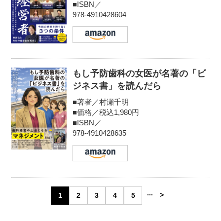
■ISBN／
978-4910428604
もし予防歯科の女医が名著の「ビ
ジネス書」を読んだら
■著者／村瀬千明
■価格／税込1,980円
■ISBN／
978-4910428635
...
>
1
2
3
4
5