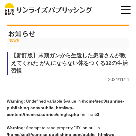
【新訂版】末期ガンから生還した患者さんが教
えてくれた がんにならない体をつくる32の生活
習慣
2024/11/11
Warning
: Undefined variable $value in
/home/seo9/sunrise-
publishing.com/public_html/wp-
content/themes/sunrise/single.php
on line
53
Warning
: Attempt to read property "ID" on null in
/home/seo9/sunrise-publishing.com/public_html/wp-