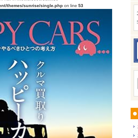
nt/themes/sunrise/single.php
on line
53