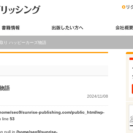
取り ハッピーカーズ物語
物語
2024/11/08
home/seo9/sunrise-publishing.com/public_html/wp-
 line
53
on null in
/home/seo9/sunrise-