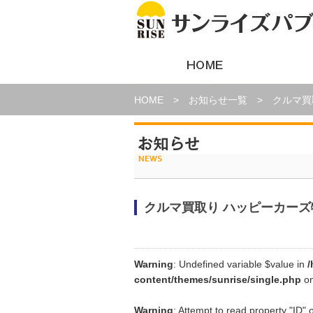
HOME
>
お知らせ一覧 > クルマ買
クルマ買取り ハッピーカーズ
Warning
: Undefined variable $value in
/
content/themes/sunrise/single.php
on
Warning
: Attempt to read property "ID" 