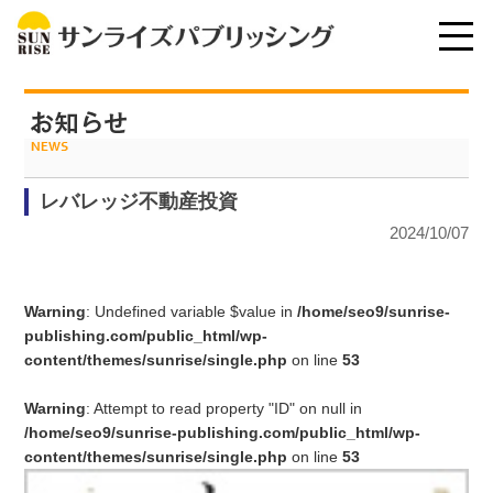
レバレッジ不動産投資
2024/10/07
Warning
: Undefined variable $value in
/home/seo9/sunrise-
publishing.com/public_html/wp-
content/themes/sunrise/single.php
on line
53
Warning
: Attempt to read property "ID" on null in
/home/seo9/sunrise-publishing.com/public_html/wp-
content/themes/sunrise/single.php
on line
53