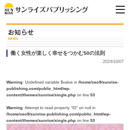
働く女性が楽しく幸せをつかむ50の法則
2024/10/07
Warning
: Undefined variable $value in
/home/seo9/sunrise-
publishing.com/public_html/wp-
content/themes/sunrise/single.php
on line
53
Warning
: Attempt to read property "ID" on null in
/home/seo9/sunrise-publishing.com/public_html/wp-
content/themes/sunrise/single.php
on line
53